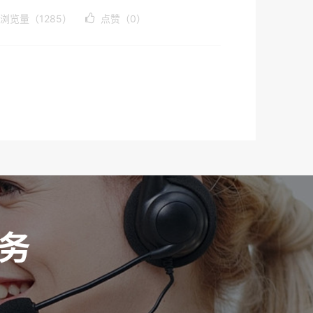
浏览量（1285）
点赞（0）