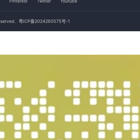
Pinterest
Twitter
Youtube
erved.
粤ICP备2024260575号-1