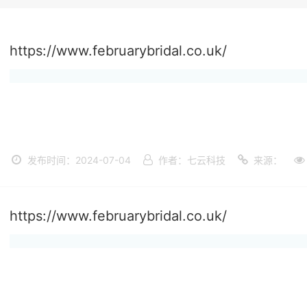
https://www.februarybridal.co.uk/
发布时间：2024-07-04
作者：七云科技
来源：
https://www.februarybridal.co.uk/