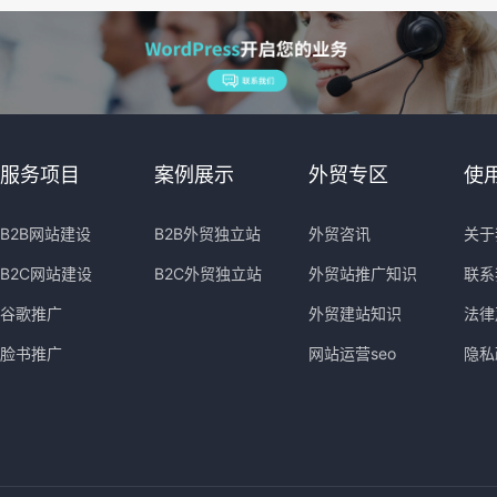
服务项目
案例展示
外贸专区
使
B2B网站建设
B2B外贸独立站
外贸咨讯
关于
B2C网站建设
B2C外贸独立站
外贸站推广知识
联系
谷歌推广
外贸建站知识
法律
脸书推广
网站运营seo
隐私