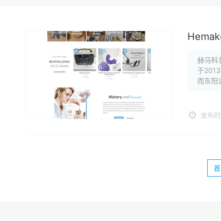
Hemakop
赫马科
于20
而东阳
发布时间
首