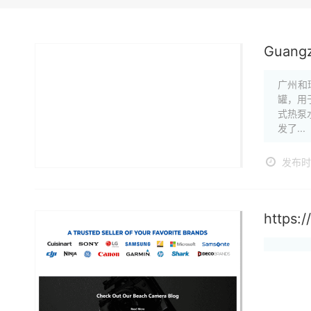
Guangz
广州和
罐，用
式热泵
发了...
发布时间
https: