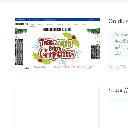
Goldlu
Gol
事处和
室外、
已远...
发布时间
https: