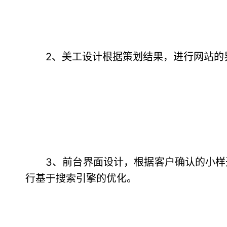
2、美工设计根据策划结果，进行网站的
3、前台界面设计，根据客户确认的小
行基于搜索引擎的优化。