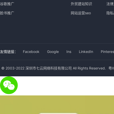
谷歌推广
外贸建站知识
法律
脸书推广
网站运营seo
隐私
友情链接：
Facebook
Google
Ins
LinkedIn
Pinteres
© 2003-2022 深圳市七云网络科技有限公司 All Rights Reserved.
粤I