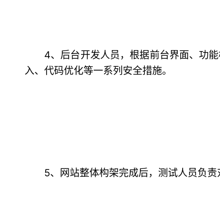
4、后台开发人员，根据前台界面、功
入、代码优化等一系列安全措施。
5、网站整体构架完成后，测试人员负责