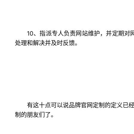
10、指派专人负责网站维护，并定期对
处理和解决并及时反馈。
有这十点可以说品牌官网定制的定义已
制的朋友们了。