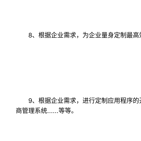
8、根据企业需求，为企业量身定制最高
9、根据企业需求，进行定制应用程序的
商管理系统......等等。