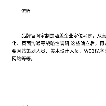
流程
品牌官网定制是涵盖企业定位考虑，从
化、页面沟通等战略性调研,这些确立后，
要网站策划人员、美术设计人员、WEB程
网站等等。