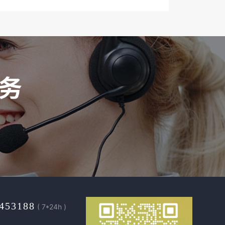
453188
( 7*24h )