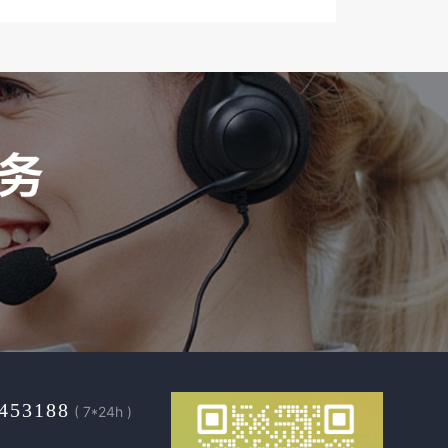
453188
( 7*24h )