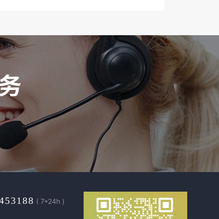
453188
( 7*24h )