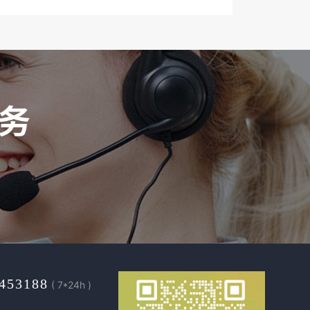
453188
( 7*24h )