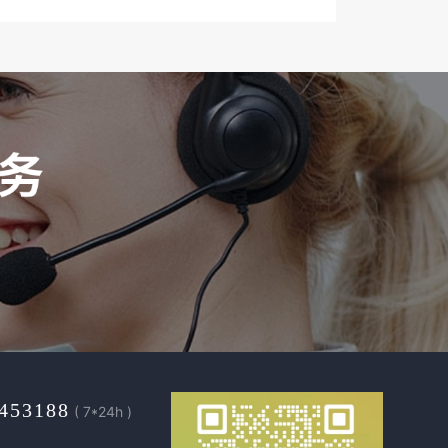
453188
( 7*24h )