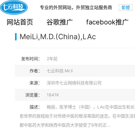
专业的外贸网站，外贸独立站服务商
您的当前位置：
网站首页
>
案例展示
>
B2B外贸独立站
网站首页
谷歌推广
facebook推广
MeiLi,M.D.(China),LAc
发布时间：
2年前
作者：
七云科技·Mr.li
来源：
深圳市七云网络科技有限公司
浏览量：
1841K
描述：
梅丽，医学博士（中国），LAc在中国出生和
愈世界的旅程始于对传统中医的根深蒂固的迷恋。在中国生活
都中医药大学和陕西中医药大学接受了8年的正...