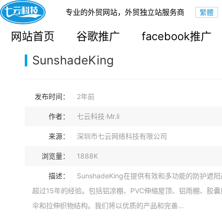
专业的外贸网站，外贸独立站服务商
您的当前位置：
网站首页
>
案例展示
>
B2B外贸独立站
网站首页
谷歌推广
facebook推广
SunshadeKing
发布时间：
2年前
作者：
七云科技·Mr.li
来源：
深圳市七云网络科技有限公司
浏览量：
1888K
描述：
SunshadeKing在提供有效和多功能的防护遮
超过15年的经验。包括铝凉棚、PVC伸缩屋顶、铝雨棚、胶
伞和拉伸织物结构。我们将以优质的产品和完善...