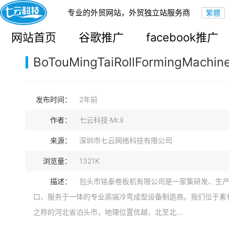
专业的外贸网站，外贸独立站服务商
您的当前位置：
网站首页
>
案例展示
>
B2B外贸独立站
网站首页
谷歌推广
facebook推广
BoTouMingTaiRollFormingMachine
发布时间：
2年前
作者：
七云科技·Mr.li
来源：
深圳市七云网络科技有限公司
浏览量：
1321K
描述：
包头市铭泰卷板机有限公司是一家集研发、生
口、服务于一体的专业高端冷弯成型设备制造商。我们位于素有
之称的河北省泊头市，地理位置优越，北至北...