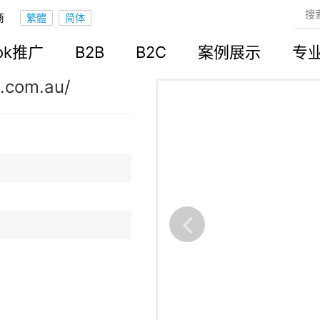
商
立站
ook推广
B2B
B2C
案例展示
专
.com.au/