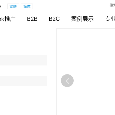
商
立站
ook推广
B2B
B2C
案例展示
专