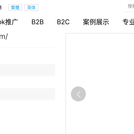
商
立站
ook推广
B2B
B2C
案例展示
专
om/