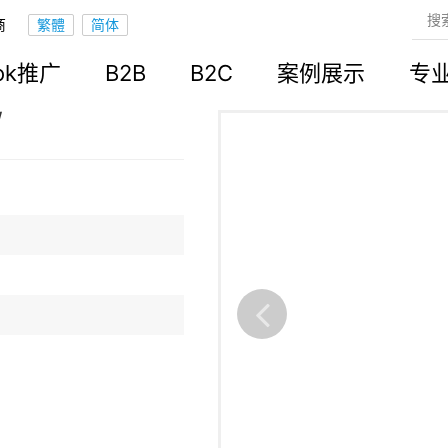
商
立站
ook推广
B2B
B2C
案例展示
专
/