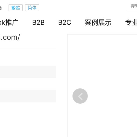
商
立站
ook推广
B2B
B2C
案例展示
专
c.com/