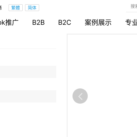
商
立站
ook推广
B2B
B2C
案例展示
专