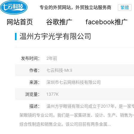
专业的外贸网站，外贸独立站服务商
您的当前位置：
网站首页
>
案例展示
>
B2C外贸独立站
网站首页
谷歌推广
facebook推广
温州方宇光学有限公司
发布时间：
2年前
作者：
七云科技·Mr.li
来源：
深圳市七云网络科技有限公司
浏览量：
1377K
描述：
温州方宇眼镜有限公司成立于2017年，是一家
架眼镜的专业公司。我们是一家集研发、设计、生产、销售为
综合性制造和销售企业。该公司目前有两条金属...