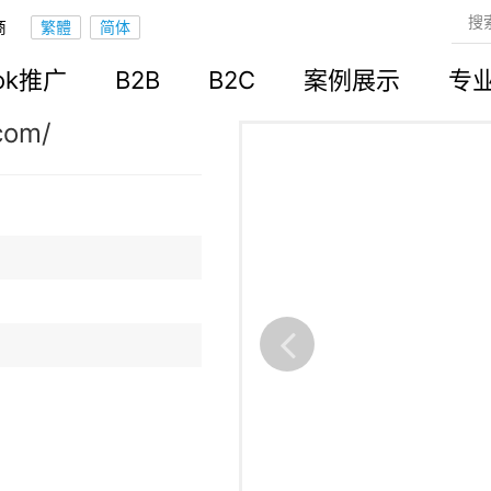
商
立站
ook推广
B2B
B2C
案例展示
专
com/