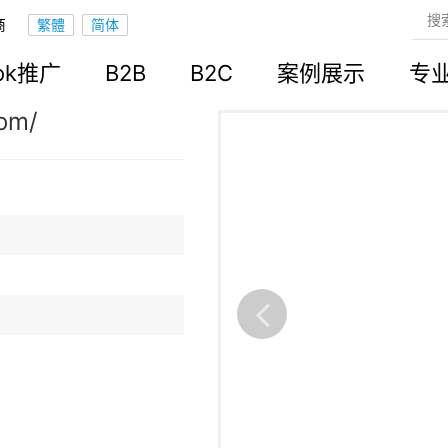
商
立站
ook推广
B2B
B2C
案例展示
专
com/