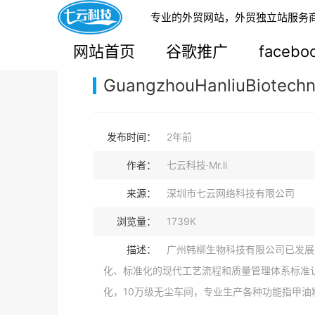
专业的外贸网站，外贸独立站服务
您的当前位置：
网站首页
>
案例展示
>
B2C外贸独
网站首页
谷歌推广
faceb
GuangzhouHanliuBiotechn
发布时间：
2年前
作者：
七云科技·Mr.li
来源：
深圳市七云网络科技有限公司
浏览量：
1739K
描述：
广州韩柳生物科技有限公司已发展
化、标准化的现代工艺流程和质量管理体系标准
化，10万级无尘车间，专业生产各种功能指甲油粘.