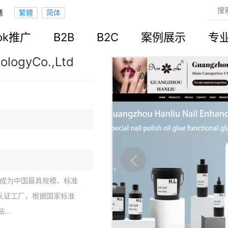
商
立站
ook推广
B2B
B2C
案例展示
专
ologyCo.,Ltd
成为中国最具规模、标准
认证工厂，根据国家标准
..