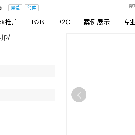
商
立站
ook推广
B2B
B2C
案例展示
专
jp/